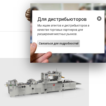
Ламинирование картона и
бумаги
Для дистрибьюторов
Мы ищем агентов и дистрибьюторов в
качестве торговых партнеров для
расширения местных рынков.
Связаться для подробностей