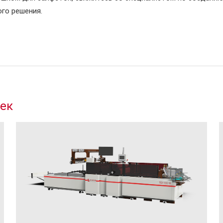
го решения.
шек