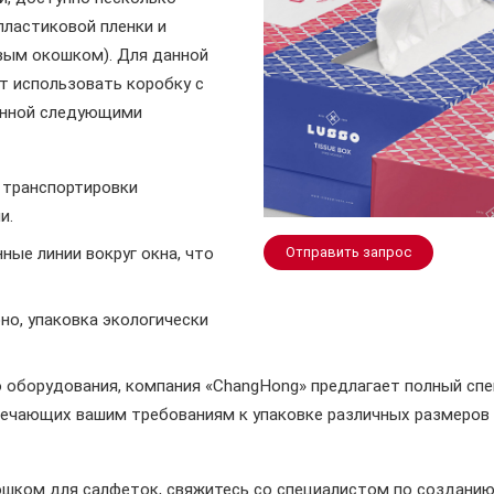
пластиковой пленки и
овым окошком). Для данной
т использовать коробку с
ленной следующими
 транспортировки
и.
ые линии вокруг окна, что
Отправить запрос
о, упаковка экологически
 оборудования, компания «ChangHong» предлагает полный сп
ечающих вашим требованиям к упаковке различных размеров 
ошком для салфеток, свяжитесь со специалистом по создани