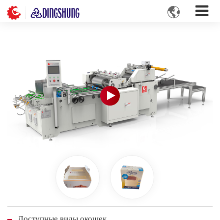

Доступные виды окошек