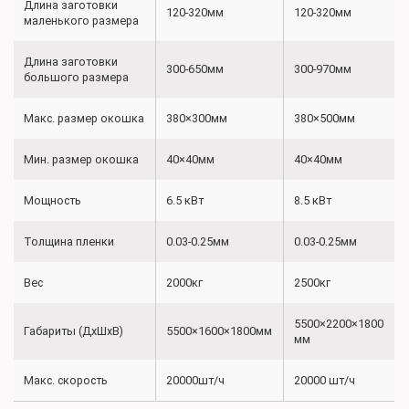
Длина заготовки
120-320мм
120-320мм
маленького размера
Длина заготовки
300-650мм
300-970мм
большого размера
Макс. размер окошка
380×300мм
380×500мм
Мин. размер окошка
40×40мм
40×40мм
Мощность
6.5 кВт
8.5 кВт
Толщина пленки
0.03-0.25мм
0.03-0.25мм
Вес
2000кг
2500кг
5500×2200×1800
Габариты (ДхШхВ)
5500×1600×1800мм
мм
Макс. скорость
20000шт/ч
20000 шт/ч